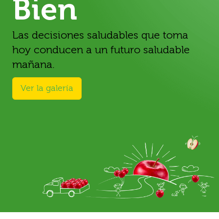
Bien
Las decisiones saludables que toma
hoy conducen a un futuro saludable
mañana.
Ver la galería